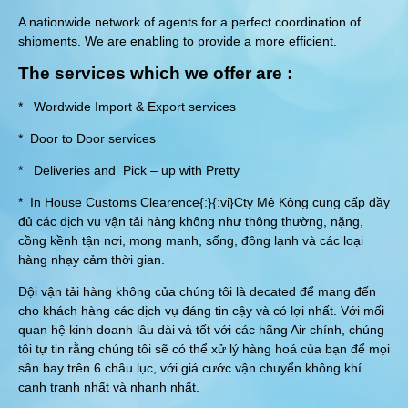
A nationwide network of agents for a perfect coordination of
shipments. We are enabling to provide a more efficient.
The services which we offer are :
* Wordwide Import & Export services
* Door to Door services
* Deliveries and Pick – up with Pretty
* In House Customs Clearence{:}{:vi}Cty Mê Kông cung cấp đầy
đủ các dịch vụ vận tải hàng không như thông thường, nặng,
cồng kềnh tận nơi, mong manh, sống, đông lạnh và các loại
hàng nhạy cảm thời gian.
Đội vận tải hàng không của chúng tôi là decated để mang đến
cho khách hàng các dịch vụ đáng tin cậy và có lợi nhất. Với mối
quan hệ kinh doanh lâu dài và tốt với các hãng Air chính, chúng
tôi tự tin rằng chúng tôi sẽ có thể xử lý hàng hoá của bạn để mọi
sân bay trên 6 châu lục, với giá cước vận chuyển không khí
cạnh tranh nhất và nhanh nhất.